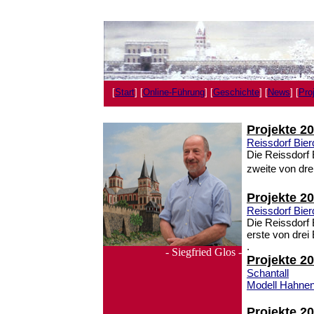
[
Start
] [
Online-Führung
] [
Geschichte
] [
News
] [
Pro
Projekte 2
Reissdorf Bier
Die Reissdorf
zweite von dre
Projekte 2
Reissdorf Bier
Die Reissdorf
erste von drei
.
- Siegfried Glos -
Projekte 2
Schantall
Modell Hahnen
Projekte 2