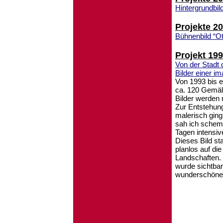
Hintergrundbil
Projekte 2
Bühnenbild “O
Projekt 19
Von der Stadt 
Bilder einer i
Von 1993 bis e
ca. 120 Gemäl
Bilder werden 
Zur Entstehung
malerisch ging
sah ich scheme
Tagen intensiv
Dieses Bild st
planlos auf di
Landschaften
wurde sichtbar.
wunderschöne 